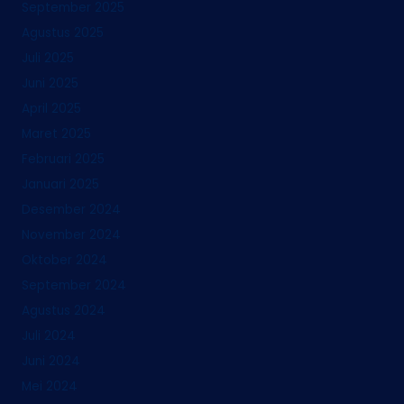
September 2025
Agustus 2025
Juli 2025
Juni 2025
April 2025
Maret 2025
Februari 2025
Januari 2025
Desember 2024
November 2024
Oktober 2024
September 2024
Agustus 2024
Juli 2024
Juni 2024
Mei 2024