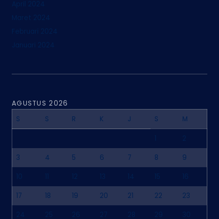
April 2024
Maret 2024
Februari 2024
Januari 2024
AGUSTUS 2026
S
S
R
K
J
S
M
1
2
3
4
5
6
7
8
9
10
11
12
13
14
15
16
17
18
19
20
21
22
23
24
25
26
27
28
29
30