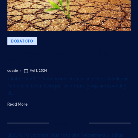
Posted
BOBATOTO
in
7 Dampak Pemanasan Global Bagi
Kehidupan
cassie
Mei 1, 2024
Posted
by
7 imbas-id="0"> Pemanasan internasional buat Kehidupan
Pemanasan mendunia jadi salah satu gosip area penting
di…
Read More
Pos-pos Terbaru
BEJOTOTO Layanan Situs Toto Slot Terpercaya Di tahun