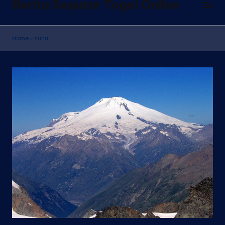
Berita Seputar Togel Online
Membahas
Tentang
Result
Home
»
suhu
Togel
Online