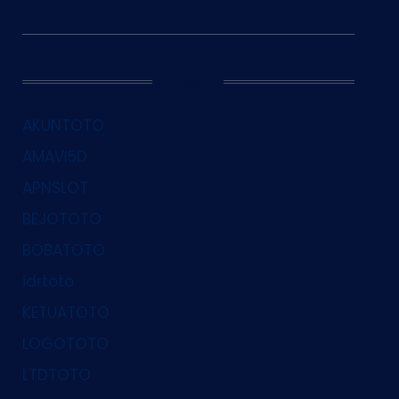
Kategori
AKUNTOTO
AMAVI5D
APNSLOT
BEJOTOTO
BOBATOTO
idrtoto
KETUATOTO
LOGOTOTO
LTDTOTO