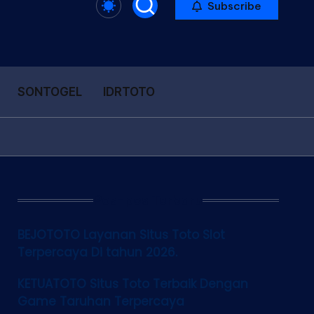
Subscribe
SONTOGEL
IDRTOTO
Pos-pos Terbaru
BEJOTOTO Layanan Situs Toto Slot
Terpercaya Di tahun 2026.
KETUATOTO Situs Toto Terbaik Dengan
Game Taruhan Terpercaya