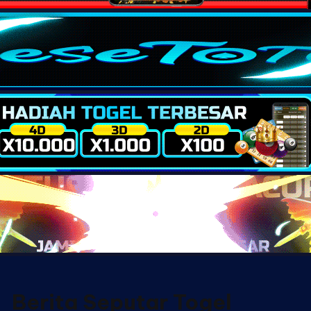
Berita Seputar Togel