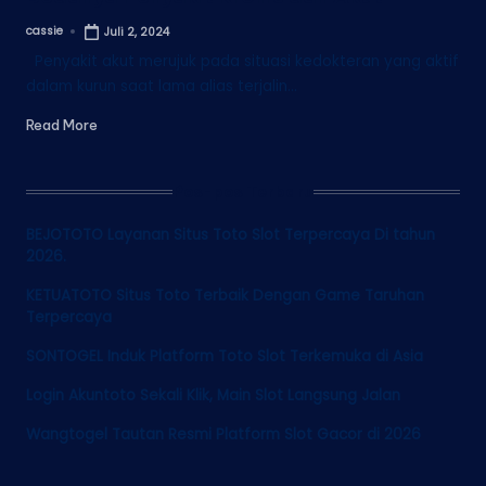
cassie
Juli 2, 2024
Posted
by
Penyakit akut merujuk pada situasi kedokteran yang aktif
dalam kurun saat lama alias terjalin…
Read More
Pos-pos Terbaru
BEJOTOTO Layanan Situs Toto Slot Terpercaya Di tahun
2026.
KETUATOTO Situs Toto Terbaik Dengan Game Taruhan
Terpercaya
SONTOGEL Induk Platform Toto Slot Terkemuka di Asia
Login Akuntoto Sekali Klik, Main Slot Langsung Jalan
Wangtogel Tautan Resmi Platform Slot Gacor di 2026