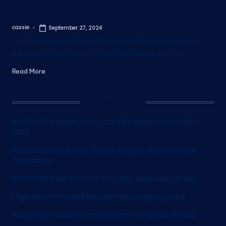
Hamil
cassie
September 27, 2024
Posted
by
Buah zurbeliaut boleh jadi tengah terdengar asing buat
beberapa orang. akan tetapi, laporannya, buah ini…
Read More
Pos-pos Terbaru
BEJOTOTO Layanan Situs Toto Slot Terpercaya Di tahun
2026.
KETUATOTO Situs Toto Terbaik Dengan Game Taruhan
Terpercaya
SONTOGEL Induk Platform Toto Slot Terkemuka di Asia
Login Akuntoto Sekali Klik, Main Slot Langsung Jalan
Wangtogel Tautan Resmi Platform Slot Gacor di 2026