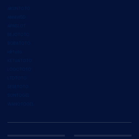
AKUNTOTO
AMAVI5D
APNSLOT
BEJOTOTO
BOBATOTO
idrtoto
KETUATOTO
LOGOTOTO
LTDTOTO
SESETOTO
SONTOGEL
WANGTOGEL
Tag