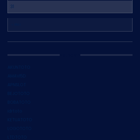
31
« Mar
Kategori
AKUNTOTO
AMAVI5D
APNSLOT
BEJOTOTO
BOBATOTO
idrtoto
KETUATOTO
LOGOTOTO
LTDTOTO