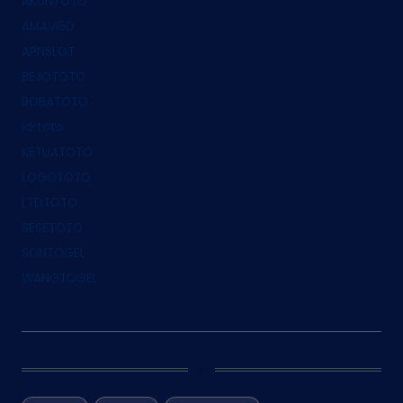
AKUNTOTO
AMAVI5D
APNSLOT
BEJOTOTO
BOBATOTO
idrtoto
KETUATOTO
LOGOTOTO
LTDTOTO
SESETOTO
SONTOGEL
WANGTOGEL
Tag