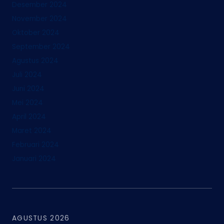
Desember 2024
November 2024
Oktober 2024
September 2024
Agustus 2024
Juli 2024
Juni 2024
Mei 2024
April 2024
Maret 2024
Februari 2024
Januari 2024
AGUSTUS 2026