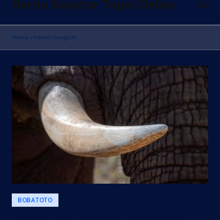
Berita Seputar Togel Online
Membahas
Tentang
Result
Home
»
hewan langkah
Togel
Online
Posted
BOBATOTO
in
Manfaat Gading Gajah Bagi Manusia