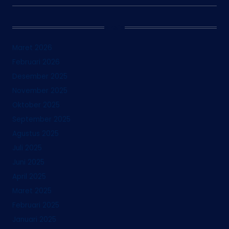
Arsip
Maret 2026
Februari 2026
Desember 2025
November 2025
Oktober 2025
September 2025
Agustus 2025
Juli 2025
Juni 2025
April 2025
Maret 2025
Februari 2025
Januari 2025